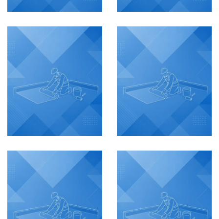
Flamingo
Ruiseñor
Etapa 1
IMPERMEABILIZACIÓN
IMPERMEABILIZACIÓN
Barranquilla,
Colombia
Barranquilla,
Colombia
VER MÁS
VER MÁS
Conjunto
Cavana
Burano
IMPERMEABILIZACIÓN
IMPERMEABILIZACIÓN
Cartagena,
Cartagena,
Colombia
Colombia
VER MÁS
VER MÁS