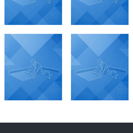
Cavana
Monterivera
Etapa 2
Etapa 2
IMPERMEABILIZACIÓN
IMPERMEABILIZACIÓN
Cartagena,
Barranquilla,
Colombia
Colombia
VER MÁS
VER MÁS
Maria
Edificio
Mulata
Kaua
IMPERMEABILIZACIÓN
IMPERMEABILIZACIÓN
Barranquilla,
Cartagena,
Colombia
Colombia