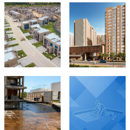
Torrechiara
Flamingo
Etapa 2
IMPERMEABILIZACIÓN
IMPERMEABILIZACIÓN
Cartagena,
Colombia
Barranquilla,
Colombia
VER MÁS
VER MÁS
Picaflor
Bahia
Etapa 5
IMPERMEABILIZACIÓN
IMPERMEABILIZACIÓN
Barranquilla,
Colombia
Bogotá, Colombia
VER MÁS
VER MÁS