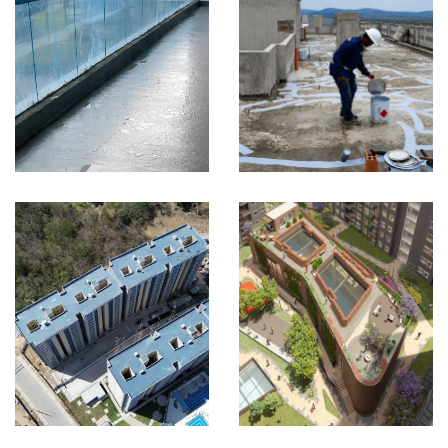
Colombia
Colombia
VER MÁS
VER MÁS
Palladio
Monterivera
Etapa 2
Etapa 2
IMPERMEABILIZACIÓN
IMPERMEABILIZACIÓN
Cartagena,
Barranquilla,
Colombia
Colombia
VER MÁS
VER MÁS