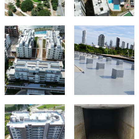
IMPERMEABILIZACIÓN
IMPERMEABILIZACIÓN
Lago Alto
Silbador
Etapa 1
IMPERMEABILIZACIÓN
IMPERMEABILIZACIÓN
Barranquilla,
Colombia
Barranquilla,
Colombia