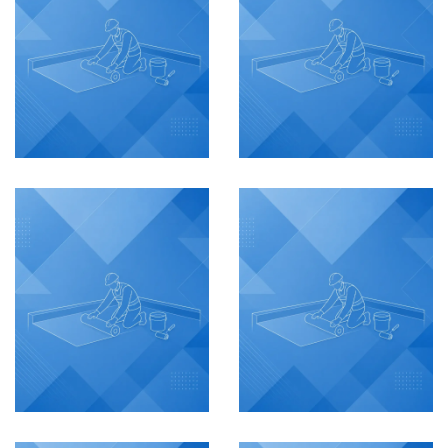
VER MÁS
VER MÁS
Palladio
Cavana
Etapa 1
Etapa 2
IMPERMEABILIZACIÓN
IMPERMEABILIZACIÓN
Cartagena,
Cartagena,
Colombia
Colombia
VER MÁS
VER MÁS
Cavana
Cavana